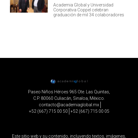
Academia Global y Universidad
Corporativa Coppel celebran
graduación de mil 34 colaboradores
Paseo Niños Héroes 965 Ote. Las Quintas,
C.P. 80060 Culiacán, Sinaloa, México.
contacto@academiaglobal.mx
+52 (667) 715 00 50
+52 (667) 715 00 05
Este sitio web y su contenido, incluyendo textos, imágenes,