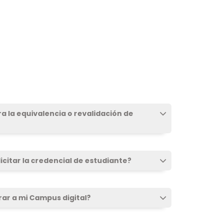
ra la equivalencia o revalidación de
icitar la credencial de estudiante?
rar a mi Campus digital?