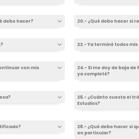
ué debo hacer?
20.- ¿Qué debo hacer si 
x?
22.- Ya terminé todos mis
ontinuar con mis
24.- Si me doy de baja de
ya completé?
resa?
26.- ¿Cuánto cuesta el tr
Estudios?
tificado?
28.- ¿Qué debo hacer si qu
en particular?