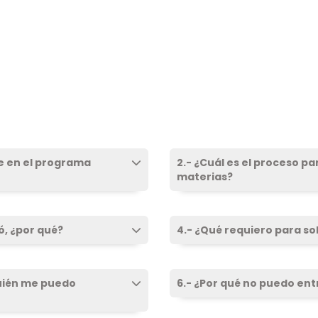
rse en el programa
2.- ¿Cuál es el proceso pa
materias?
ó, ¿por qué?
4.- ¿Qué requiero para sol
quién me puedo
6.- ¿Por qué no puedo ent