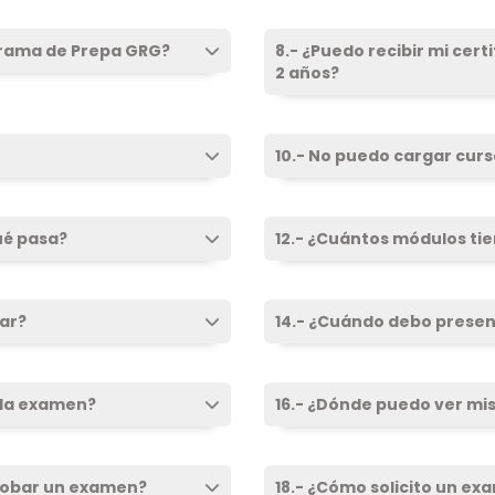
grama de Prepa GRG?
8.- ¿Puedo recibir mi cer
2 años?
10.- No puedo cargar curs
qué pasa?
12.- ¿Cuántos módulos ti
ar?
14.- ¿Cuándo debo prese
ada examen?
16.- ¿Dónde puedo ver mis
aprobar un examen?
18.- ¿Cómo solicito un ex