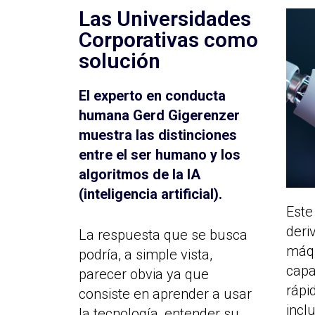
Las Universidades
Corporativas como
solución
El experto en conducta
humana Gerd Gigerenzer
muestra las distinciones
entre el ser humano y los
algoritmos de la IA
(inteligencia artificial).
Este
deri
La respuesta que se busca
máqu
podría, a simple vista,
capa
parecer obvia ya que
rápi
consiste en aprender a usar
incl
la tecnología, entender su