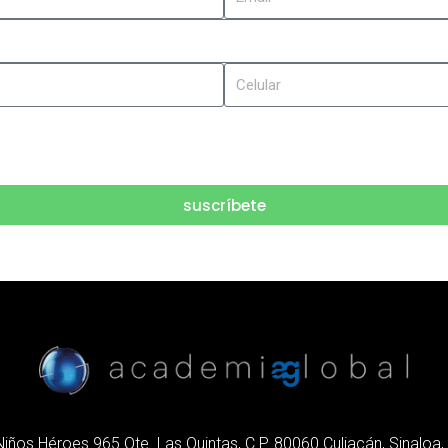
suscríbete
iños Héroes 965 Ote. Las Quintas, C.P. 80060 Culiacán, Sinaloa,