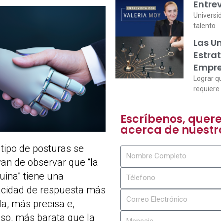
Entre
Universi
talento
Las U
Estra
Empre
Lograr q
requiere 
Escríbenos, quer
acerca de nuestr
 tipo de posturas se
van de observar que “la
ina” tiene una
cidad de respuesta más
da, más precisa e,
uso, más barata que la